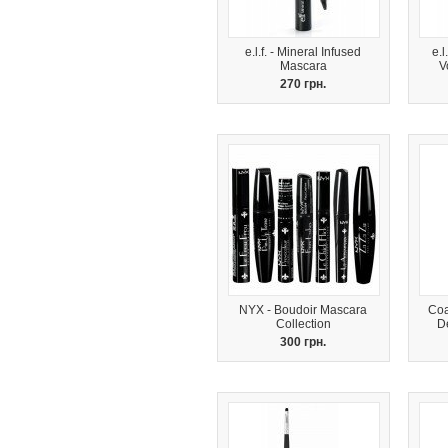
e.l.f. - Mineral Infused
e.l
Mascara
V
270 грн.
NYX - Boudoir Mascara
Coa
Collection
D
300 грн.