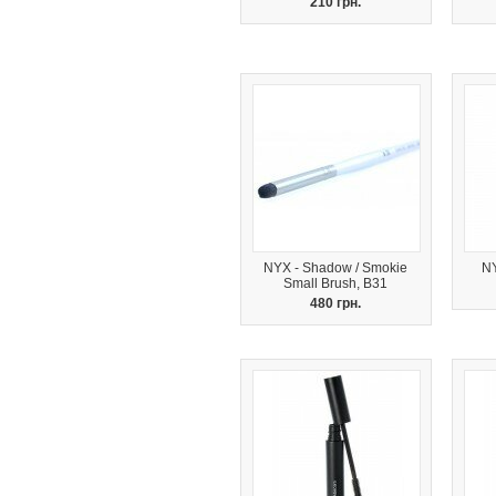
210 грн.
NYX - Shadow / Smokie
NY
Small Brush, B31
480 грн.