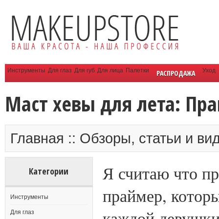
Инструменты
Для глаз
Для губ
Для лица
Палетки
Уход
РАСПРОДАЖА
Маст хевы для лета: Пр
Главная :: Обзоры, статьи и ви
Я считаю что пр
Категории
праймер, котор
Инструменты
каждой девушки
Для глаз