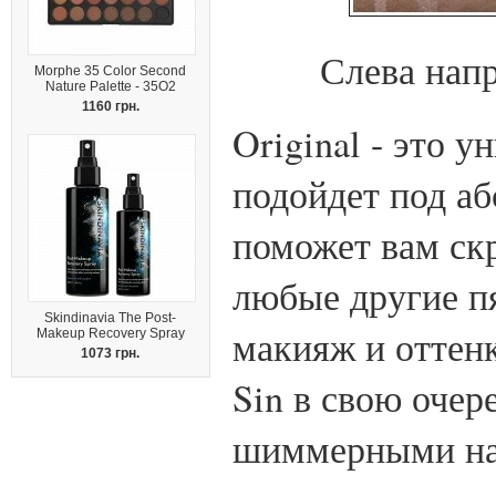
Слева нап
Morphe 35 Color Second
Nature Palette - 35O2
1160 грн.
Original - это 
подойдет под а
поможет вам ск
любые другие пя
Skindinavia The Post-
макияж и оттенк
Makeup Recovery Spray
1073 грн.
Sin в свою очер
шиммерными на