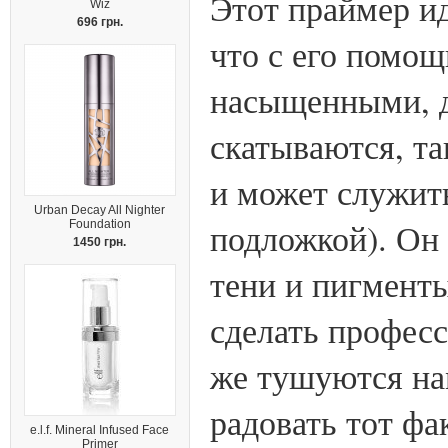
Этот праймер ид
Wiz
696 грн.
что с его помощ
насыщенными, д
скатываются, та
и может служит
Urban Decay All Nighter
подложкой). Он
Foundation
1450 грн.
тени и пигмент
сделать профес
же тушуются на
радовать тот фа
e.l.f. Mineral Infused Face
Primer