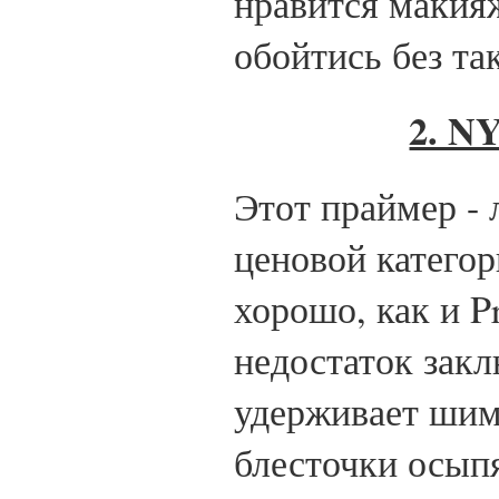
нравится макияж
обойтись без та
2. N
Этот праймер - 
ценовой категор
хорошо, как и P
недостаток закл
удерживает шимм
блесточки осыпя