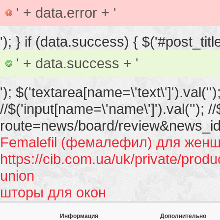
' + data.error + '
'); } if (data.success) { $('#post_title
' + data.success + '
'); $('textarea[name=\'text\']').val(''
//$('input[name=\'name\']').val(''); /
route=news/board/review&news_id=57'
Femalefil (фемалефил) для жен
https://cib.com.ua/uk/private/prod
union
шторы для окон
Информация
Дополнительно