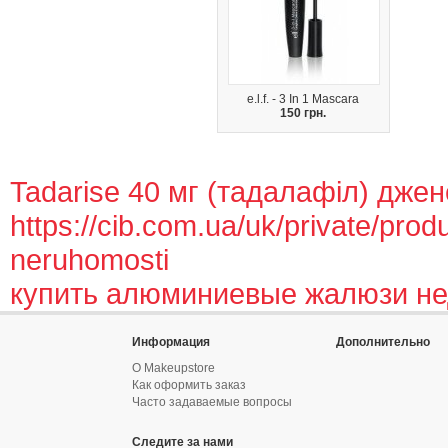
e.l.f. - 3 In 1 Mascara
150 грн.
Tadarise 40 мг (тадалафіл) джене
https://cib.com.ua/uk/private/produc
neruhomosti
купить алюминиевые жалюзи не
Информация
Дополнительно
О Makeupstore
Как оформить заказ
Часто задаваемые вопросы
Следите за нами