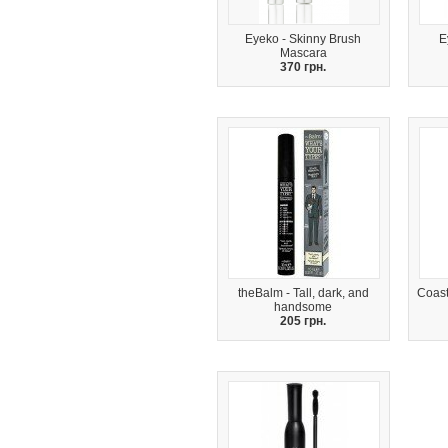
Eyeko - Skinny Brush
E
Mascara
370 грн.
theBalm - Tall, dark, and
Coast
handsome
205 грн.