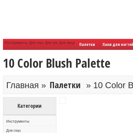
Инструменты
Для глаз
Для губ
Для лица
Палетки
Лаки для ногте
10 Color Blush Palette
Палетки
Главная »
» 10 Color B
Категории
Инструменты
Для глаз