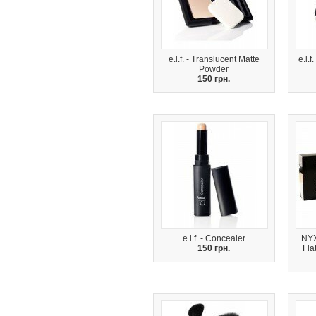
e.l.f. - Translucent Matte
e.l.
Powder
150 грн.
e.l.f. - Concealer
NYX
150 грн.
Fla