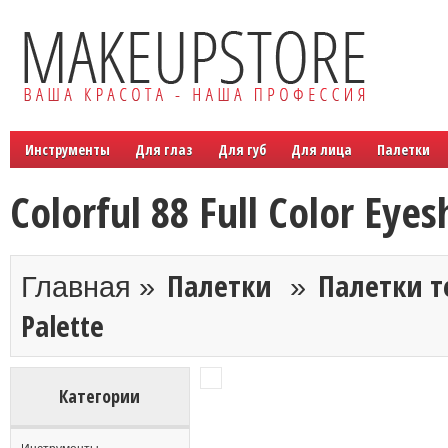
Инструменты
Для глаз
Для губ
Для лица
Палетки
Colorful 88 Full Color Eye
Палетки
Палетки т
Главная »
»
Palette
Категории