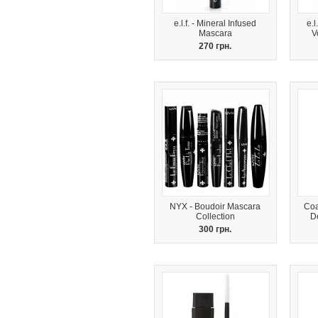
e.l.f. - Mineral Infused
e.l
Mascara
V
270 грн.
NYX - Boudoir Mascara
Coa
Collection
D
300 грн.