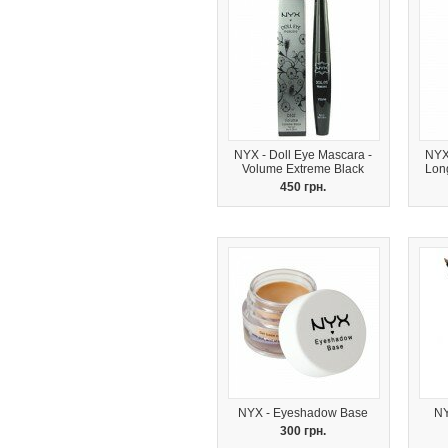
NYX - Doll Eye Mascara -
NYX
Volume Extreme Black
Lon
450 грн.
NYX - Eyeshadow Base
NY
300 грн.