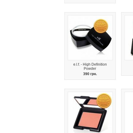
e.l.f. - High Definition
Powder
390 грн.