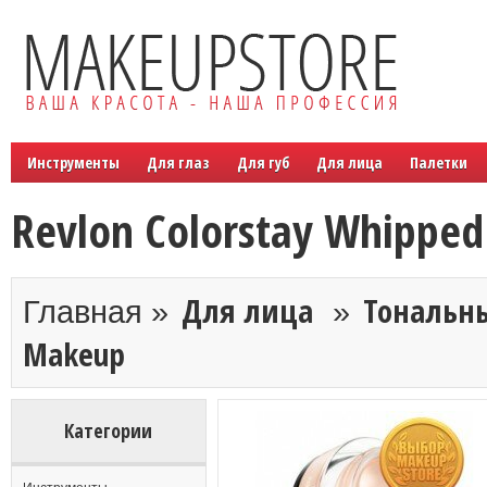
Инструменты
Для глаз
Для губ
Для лица
Палетки
Revlon Colorstay Whippe
Для лица
Тональн
Главная »
»
Makeup
Категории