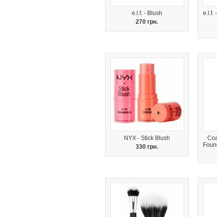
e.l.f. - Blush
e.l.f
270 грн.
NYX - Stick Blush
Coa
Foun
330 грн.