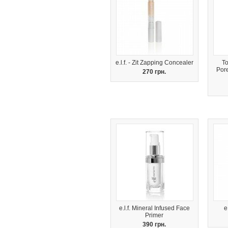
e.l.f. - Zit Zapping Concealer
To
Por
270 грн.
e.l.f. Mineral Infused Face
e
Primer
390 грн.