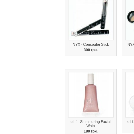
NYX - Concealer Stick
NYX
300 грн.
e.l.f. - Shimmering Facial
e.l.
Whip
180 грн.