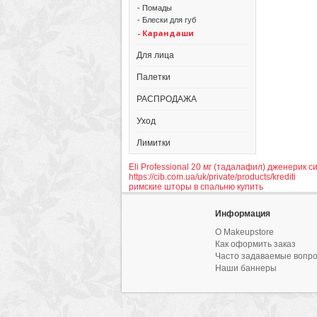
- Помады
- Блески для губ
- Карандаши
Для лица
Палетки
РАСПРОДАЖА
Уход
Лимитки
Eli Professional 20 мг (тадалафил) дженерик с
https://cib.com.ua/uk/private/products/krediti
римские шторы в спальню купить
Информация
О Makeupstore
Как оформить заказ
Часто задаваемые вопр
Наши баннеры