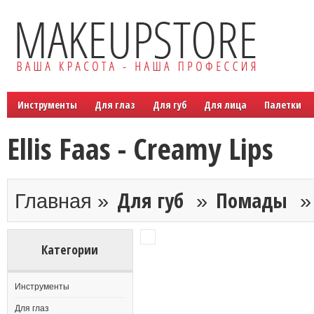
Инструменты
Для глаз
Для губ
Для лица
Палетки
Ellis Faas - Creamy Lips
Для губ
Помады
Главная »
»
Категории
Инструменты
Для глаз