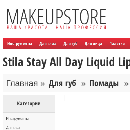
Инструменты
Для глаз
Для губ
Для лица
Палетки
Stila Stay All Day Liquid Li
Для губ
Помады
Главная »
»
Категории
Инструменты
Для глаз