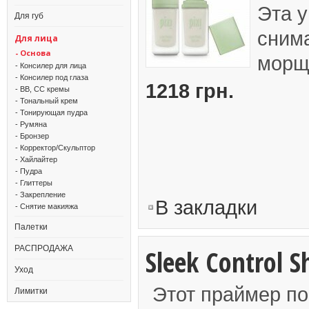
Эта 
Для губ
снима
Для лица
- Основа
морщи
- Консилер для лица
- Консилер под глаза
1218 грн.
- BB, CC кремы
- Тональный крем
- Тонирующая пудра
- Румяна
- Бронзер
- Корректор/Скульптор
- Хайлайтер
- Пудра
- Глиттеры
- Закрепление
В закладки
- Снятие макияжа
Палетки
РАСПРОДАЖА
Sleek Control S
Уход
Этот праймер по
Лимитки