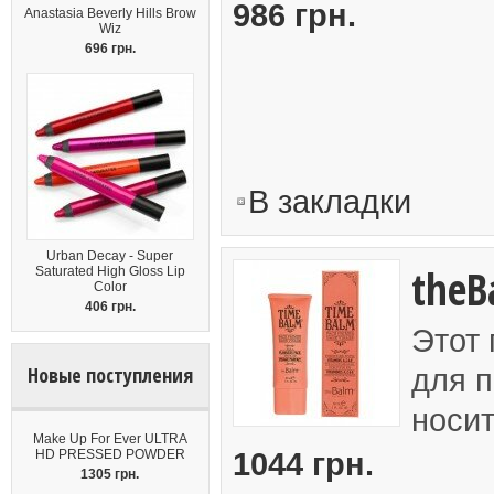
986 грн.
Anastasia Beverly Hills Brow
Wiz
696 грн.
В закладки
Urban Decay - Super
theB
Saturated High Gloss Lip
Color
406 грн.
Этот
Новые поступления
для п
носит
Make Up For Ever ULTRA
1044 грн.
HD PRESSED POWDER
1305 грн.