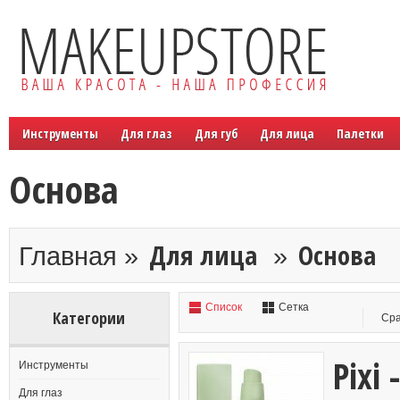
Инструменты
Для глаз
Для губ
Для лица
Палетки
Основа
Для лица
Основа
Главная »
»
Список
Сетка
Категории
Сра
Pixi 
Инструменты
Для глаз