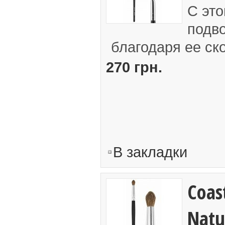
С это
подв
благодаря ее ск
270 грн.
В закладки
Coast
Natu