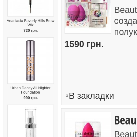
Beaut
созда
Anastasia Beverly Hills Brow
Wiz
полук
720 грн.
1590 грн.
Urban Decay All Nighter
Foundation
В закладки
990 грн.
Beau
Beaut