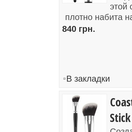
этой 
плотно набита н
840 грн.
В закладки
Coas
Stick
Созд