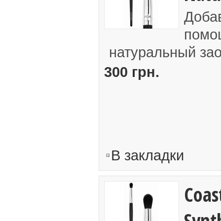
Добав
помо
натуральный зао
300 грн.
В закладки
Coast
Synt