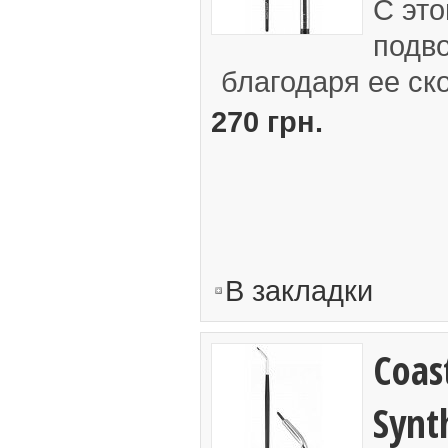
С это
подв
благодаря ее ск
270 грн.
В закладки
Coast
Synt