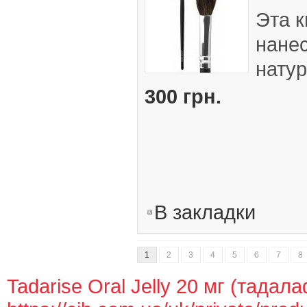
Эта к
нанес
натур
300 грн.
В закладки
1
2
3
4
5
6
7
8
Tadarise Oral Jelly 20 мг (тада