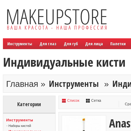
Инструменты
Для глаз
Для губ
Для лица
Палетки
Индивидуальные кисти
Инструменты
Инди
Главная »
»
Список
Сетка
Категории
Сра
Anas
Инструменты
- Наборы кистей