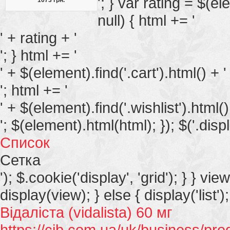
'; } var rating = $(ele
null) { html += '
' + rating + '
'; } html += '
' + $(element).find('.cart').html() + '
'; html += '
' + $(element).find('.wishlist').html()
'; $(element).html(html); }); $('.displ
Список
Сетка
'); $.cookie('display', 'grid'); } } vie
display(view); } else { display('list');
Відаліста (vidalista) 60 мг
https://cib.com.ua/uk/business/pro