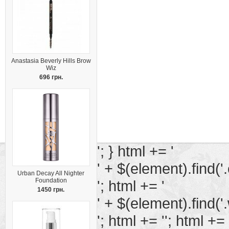
Anastasia Beverly Hills Brow
Wiz
696 грн.
'; } html += '
' + $(element).find('.
Urban Decay All Nighter
Foundation
'; html += '
1450 грн.
' + $(element).find('.
'; html += ''; html += 