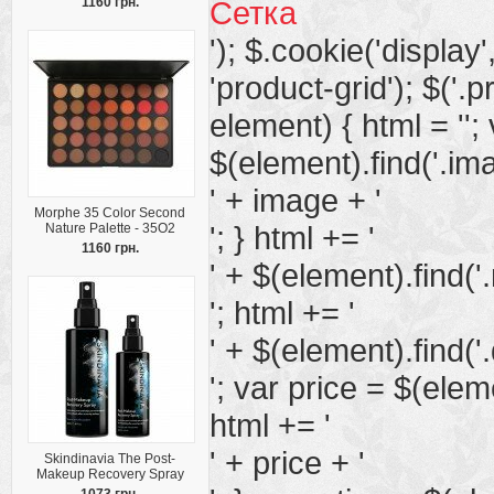
1160 грн.
Сетка
'); $.cookie('display', 
'product-grid'); $('.
element) { html = '';
$(element).find('.imag
' + image + '
Morphe 35 Color Second
'; } html += '
Nature Palette - 35O2
1160 грн.
' + $(element).find('
'; html += '
' + $(element).find('.
'; var price = $(elemen
html += '
' + price + '
Skindinavia The Post-
Makeup Recovery Spray
1073 грн.