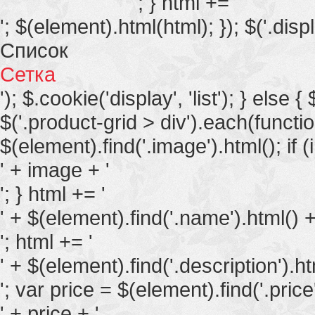
'; } html += '
'; $(element).html(html); }); $('.displ
Список
Сетка
'); $.cookie('display', 'list'); } else {
$('.product-grid > div').each(functi
$(element).find('.image').html(); if (
' + image + '
'; } html += '
' + $(element).find('.name').html() +
'; html += '
' + $(element).find('.description').ht
'; var price = $(element).find('.price'
' + price + '