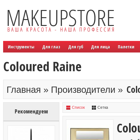
Инструменты
Для глаз
Для губ
Для лица
Палетки
Coloured Raine
Col
Главная » Производители »
Список
Сетка
Рекомендуем
Colo