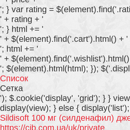
'; } var rating = $(element).find('.rati
' + rating + '
'; } html += '
' + $(element).find('.cart').html() + '
'; html += '
' + $(element).find('.wishlist').html()
'; $(element).html(html); }); $('.displ
Список
Сетка
'); $.cookie('display', 'grid'); } } vie
display(view); } else { display('list');
Sildisoft 100 мг (силденафил) дж
https://cib.com.ua/uk/private