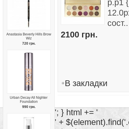
p.p1 
12.0p
сост..
2100 грн.
Anastasia Beverly Hills Brow
Wiz
720 грн.
В закладки
Urban Decay All Nighter
Foundation
990 грн.
'; } html += '
' + $(element).find('.