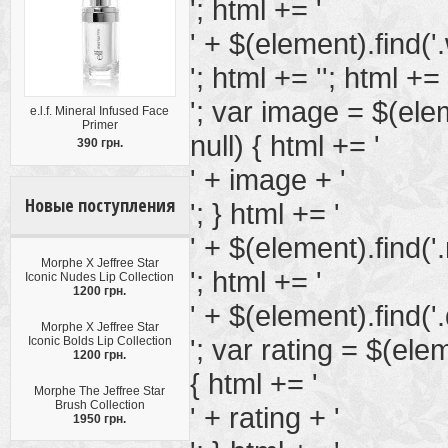
'; html += '
' + $(element).find('.
'; html += ''; html += 
'; var image = $(elem
e.l.f. Mineral Infused Face
Primer
null) { html += '
390 грн.
' + image + '
Новые поступления
'; } html += '
' + $(element).find('
Morphe X Jeffree Star
'; html += '
Iconic Nudes Lip Collection
1200 грн.
' + $(element).find('.
Morphe X Jeffree Star
'; var rating = $(eleme
Iconic Bolds Lip Collection
1200 грн.
{ html += '
Morphe The Jeffree Star
Brush Collection
' + rating + '
1950 грн.