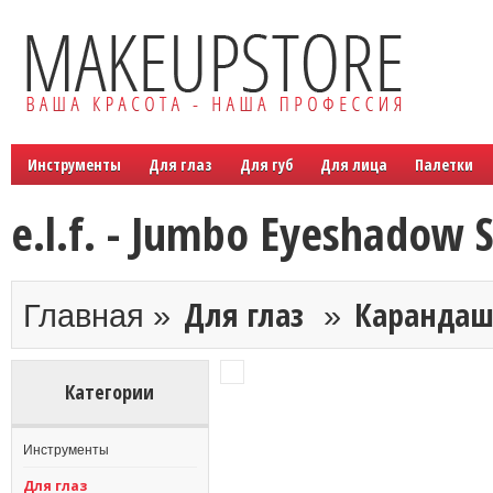
Инструменты
Для глаз
Для губ
Для лица
Палетки
e.l.f. - Jumbo Eyeshadow S
Для глаз
Каранда
Главная »
»
Категории
Инструменты
Для глаз