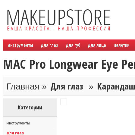
Инструменты
Для глаз
Для губ
Для лица
Палетки
MAC Pro Longwear Eye Pen
Для глаз
Каранда
Главная »
»
Категории
Инструменты
Для глаз