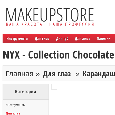
Инструменты
Для глаз
Для губ
Для лица
Палетки
NYX - Collection Chocolate
Для глаз
Каранда
Главная »
»
Категории
Инструменты
Для глаз