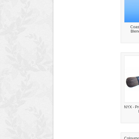
Coast
Blend
NYX - Pr
Colourp