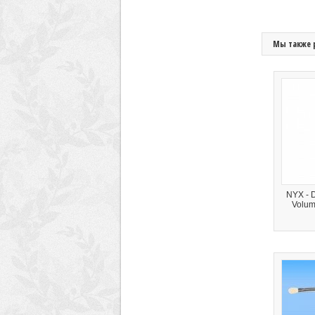
Мы также 
NYX - D
Volum