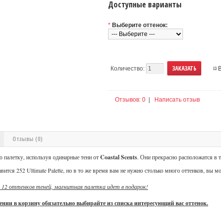
Доступные варианты
*
Выберите оттенок:
Количество:
Отзывов: 0
|
Написать отзыв
Отзывы (0)
ю палетку, используя одинарные тени от
Coastal Scents
. Они прекрасно расположатся в т
вится 252 Ultimate Palette, но в то же время вам не нужно столько много оттенков, вы 
 12 оттенков теней, магнитная палетка идет в подарок!
ении в корзину обязательно выбирайте из списка интересующий вас оттенок.