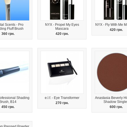
al Scents - Pro
NYX - Propel My Eyes
NYX - Fly With Me M
ing Fluff Brush
Mascara
420 грн.
360 грн.
420 грн.
ofessional Shading
e.l.f. - Eye Transformer
Anastasia Beverly Hi
Brush, B14
Shadow Single
270 грн.
450 грн.
600 грн.
op Pressed Powder