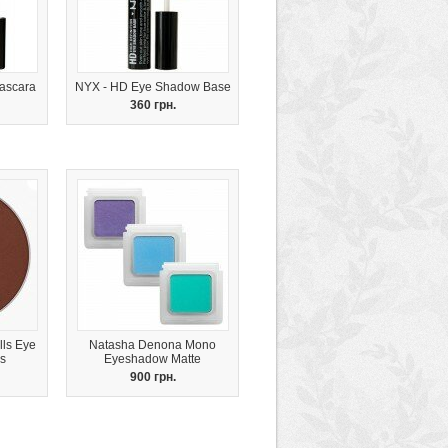
ascara
NYX - HD Eye Shadow Base
360 грн.
lls Eye
Natasha Denona Mono
s
Eyeshadow Matte
900 грн.