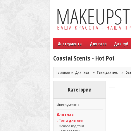
Инструменты
Для глаз
Для губ
Coastal Scents - Hot Pot
Для глаз
Тени для век
Coa
Главная »
»
»
Категории
Инструменты
Для глаз
- Тени для век
- Основа под тени
- База под тени