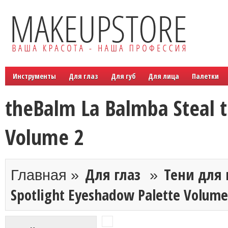
Инструменты
Для глаз
Для губ
Для лица
Палетки
theBalm La Balmba Steal t
Volume 2
Для глаз
Тени для 
Главная »
»
Spotlight Eyeshadow Palette Volume