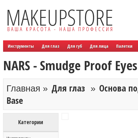
Инструменты
Для глаз
Для губ
Для лица
Палетки
NARS - Smudge Proof Eye
Для глаз
Основа по
Главная »
»
Base
Категории