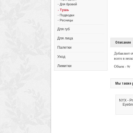
- Для бровей
- Тушь
- Подводки
- Ресницы
Для губ
Для лица
Описание
Палетки
Добавляет о
Уход
всего в неск
Лимитки
Объем - 9г
Мы также 
NYX - P
Eyebr