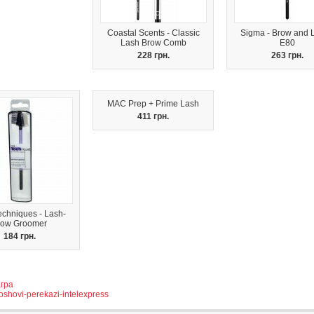
Coastal Scents - Classic
Sigma - Brow and L
Lash Brow Comb
E80
228 грн.
263 грн.
MAC Prep + Prime Lash
411 грн.
echniques - Lash-
row Groomer
184 грн.
агра
roshovi-perekazi-intelexpress