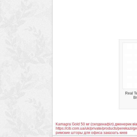
Real T
B
Kamagra Gold 50 мг (силденафіл) дженерик ві
https://cib.com.ua/uk/private/products/perekazi/g
римские шторы для офиса заказать киев