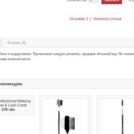
Отзывов: 0
|
Написать отзыв
Отзывы (0)
бъем и подкручивает. Прочесывает каждую ресничку, придавая ей новый вид. Не осыпае
олько взмахов кисти.
рекомендуем:
rofessional Makeup
ow & Lash Comb
236 грн.