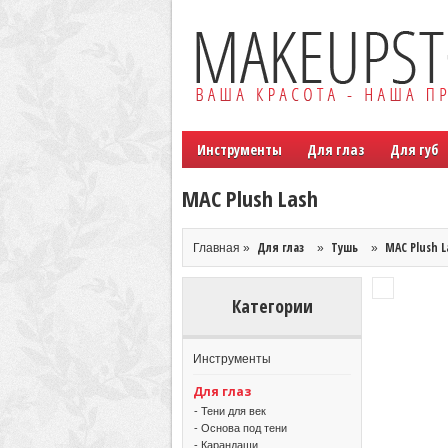
Инструменты
Для глаз
Для губ
MAC Plush Lash
Для глаз
Тушь
MAC Plush L
Главная »
»
»
Категории
Инструменты
Для глаз
- Тени для век
- Основа под тени
- Карандаши