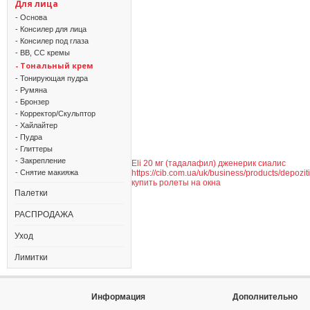
Для лица
- Основа
- Консилер для лица
- Консилер под глаза
- BB, CC кремы
- Тональный крем
- Тонирующая пудра
- Румяна
- Бронзер
- Корректор/Скульптор
- Хайлайтер
- Пудра
- Глиттеры
- Закрепление
Eli 20 мг (тадалафил) дженерик сиалис
- Снятие макияжа
https://cib.com.ua/uk/business/products/depozit
купить ролеты на окна
Палетки
РАСПРОДАЖА
Уход
Лимитки
Информация
Дополнительно