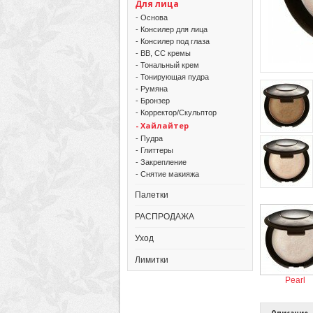
Для лица
- Основа
- Консилер для лица
- Консилер под глаза
- BB, CC кремы
- Тональный крем
- Тонирующая пудра
- Румяна
- Бронзер
- Корректор/Скульптор
- Хайлайтер
- Пудра
- Глиттеры
- Закрепление
- Снятие макияжа
Палетки
РАСПРОДАЖА
Уход
Лимитки
Pearl