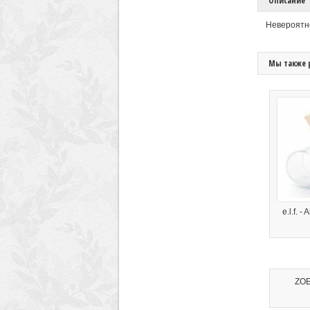
Описание
Невероятн
Мы также 
e.l.f. -
ZOE