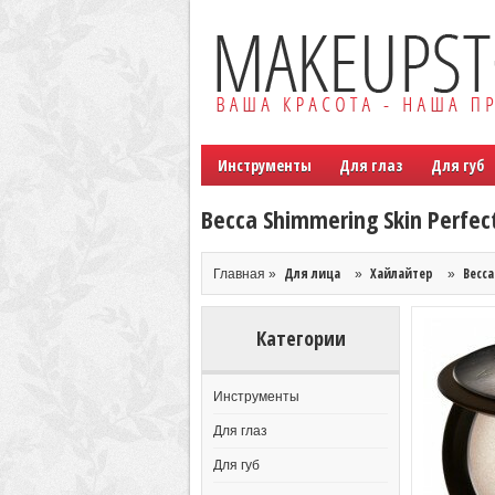
Инструменты
Для глаз
Для губ
Becca Shimmering Skin Perfec
Для лица
Хайлайтер
Becca
Главная »
»
»
Категории
Инструменты
Для глаз
Для губ