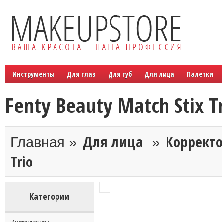
Инструменты
Для глаз
Для губ
Для лица
Палетки
Fenty Beauty Match Stix T
Для лица
Корректо
Главная »
»
Trio
Категории