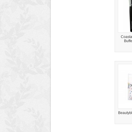
Coastal
Buff
Beautyb