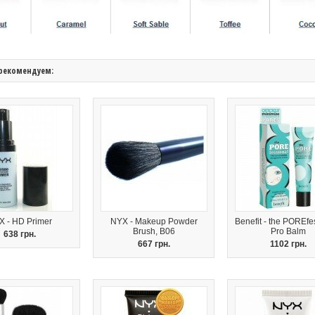
рекомендуем:
 - HD Primer
NYX - Makeup Powder
Benefit - the POREfe
Brush, B06
Pro Balm
638 грн.
667 грн.
1102 грн.