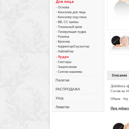
Для лица
- Основа
- Консилер для лица
- Консилер под глаза
- BB, CC кремы
- Тональный крем
- Тонирующая пудра
- Румяна
- Бронзер
- Корректор/Скульптор
- Хайлайтер
- Пудра
- Глиттеры
- Закрепление
- Снятие макияжа
Описание
Палетки
Добейтесь э
РАСПРОДАЖА
Состав на 1
Уход
Объем - 9гр
Лимитки
При добавл