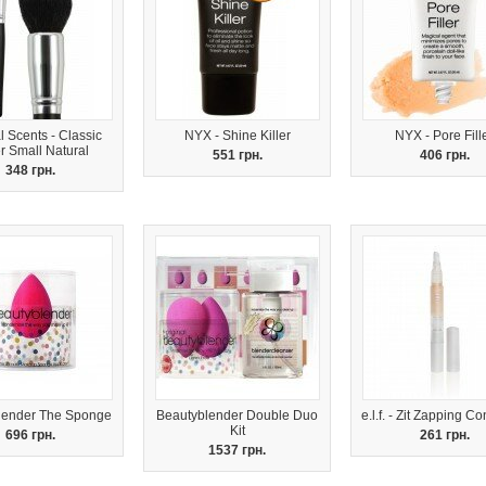
 Scents - Classic
NYX - Shine Killer
NYX - Pore Fill
er Small Natural
551 грн.
406 грн.
348 грн.
lender The Sponge
Beautyblender Double Duo
e.l.f. - Zit Zapping C
Kit
696 грн.
261 грн.
1537 грн.