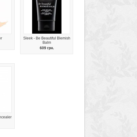
er
Sleek - Be Beautiful Blemish
Balm
609 грн.
oncealer