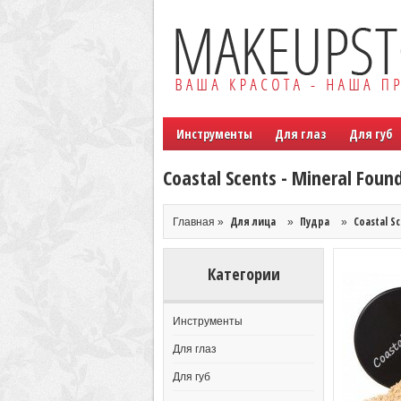
Инструменты
Для глаз
Для губ
Coastal Scents - Mineral Foun
Для лица
Пудра
Coastal S
Главная »
»
»
Категории
Инструменты
Для глаз
Для губ