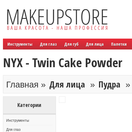
Инструменты
Для глаз
Для губ
Для лица
Палетки
NYX - Twin Cake Powder
Для лица
Пудра
Главная »
»
Категории
Инструменты
Для глаз