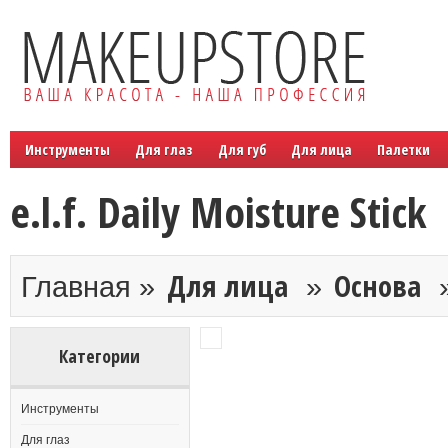
Инструменты
Для глаз
Для губ
Для лица
Палетки
e.l.f. Daily Moisture Stick
Для лица
Основа
Главная »
»
Категории
Инструменты
Для глаз