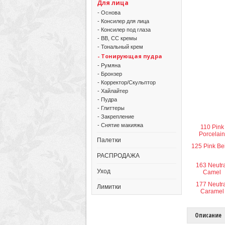
Для лица
- Основа
- Консилер для лица
- Консилер под глаза
- BB, CC кремы
- Тональный крем
- Тонирующая пудра
- Румяна
- Бронзер
- Корректор/Скульптор
- Хайлайтер
- Пудра
- Глиттеры
- Закрепление
- Снятие макияжа
110 Pink
Porcelain
Палетки
125 Pink Be
РАСПРОДАЖА
163 Neutr
Уход
Camel
177 Neutr
Лимитки
Caramel
Описание