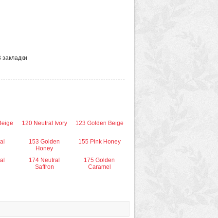
В закладки
Beige
120 Neutral Ivory
123 Golden Beige
al
153 Golden
155 Pink Honey
Honey
al
174 Neutral
175 Golden
Saffron
Caramel