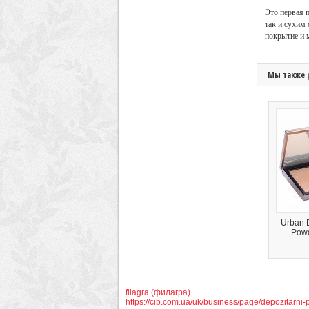
Это первая 
так и сухим
покрытие и 
Мы также 
Urban 
Powd
filagra (филагра)
https://cib.com.ua/uk/business/page/depozitarni-