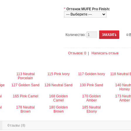
*
Оттенок MUFE Pro Finish:
Количество:
Отзывов: 0
|
Написать отзыв
113 Neutral
115 Pink Ivory
117 Golden Ivory
118 Neutral 
Porcelain
ige
127 Golden Sand
128 Neutral Sand
130 Pink Sand
140 Neutr
Honey
al
165 Pink Camel
168 Golden
170 Golden
173 Neutr
Camel
Amber
Amber
al
178 Neutral
180 Golden
185 Neutral
Brown
Brown
Ebony
Отзывы (0)