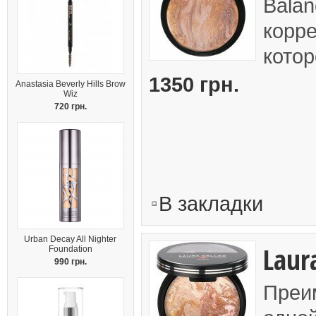
Balan
корр
котор
1350 грн.
Anastasia Beverly Hills Brow
Wiz
720 грн.
В закладки
Urban Decay All Nighter
Laur
Foundation
990 грн.
Преим