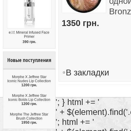
одной
Bronz
1350 грн.
e.l.f. Mineral Infused Face
Primer
390 грн.
Новые поступления
В закладки
Morphe X Jeffree Star
Iconic Nudes Lip Collection
1200 грн.
Morphe X Jeffree Star
'; } html += '
Iconic Bolds Lip Collection
1200 грн.
' + $(element).find('.
Morphe The Jeffree Star
Brush Collection
'; html += '
1950 грн.