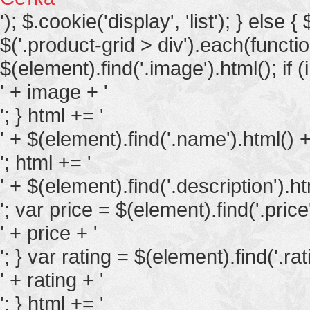
'); $.cookie('display', 'list'); } else {
$('.product-grid > div').each(functi
$(element).find('.image').html(); if (
' + image + '
'; } html += '
' + $(element).find('.name').html() +
'; html += '
' + $(element).find('.description').ht
'; var price = $(element).find('.price'
' + price + '
'; } var rating = $(element).find('.rati
' + rating + '
'; } html += '