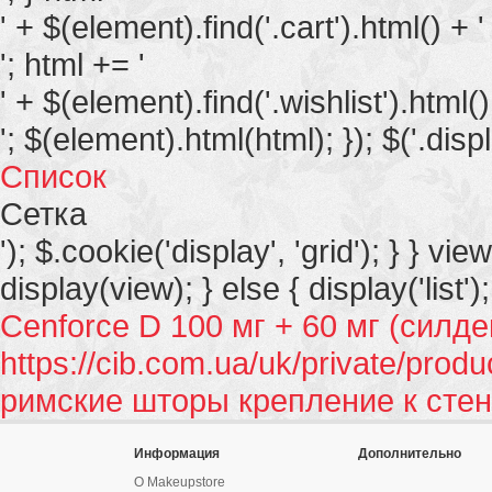
' + $(element).find('.cart').html() + '
'; html += '
' + $(element).find('.wishlist').html()
'; $(element).html(html); }); $('.displ
Список
Сетка
'); $.cookie('display', 'grid'); } } vie
display(view); } else { display('list');
Cenforce D 100 мг + 60 мг (силде
https://cib.com.ua/uk/private/produ
римские шторы крепление к стен
Информация
Дополнительно
О Makeupstore