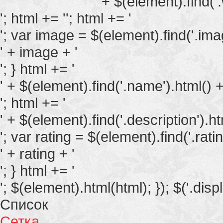
' + $(element).find('.
'; html += ''; html += '
'; var image = $(element).find('.image
' + image + '
'; } html += '
' + $(element).find('.name').html() +
'; html += '
' + $(element).find('.description').ht
'; var rating = $(element).find('.rating
' + rating + '
'; } html += '
'; $(element).html(html); }); $('.displ
Список
Сетка