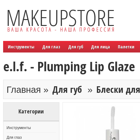
Инструменты
Для глаз
Для губ
Для лица
Палетки
e.l.f. - Plumping Lip Glaze
Для губ
Блески для
Главная »
»
Категории
Инструменты
Для глаз