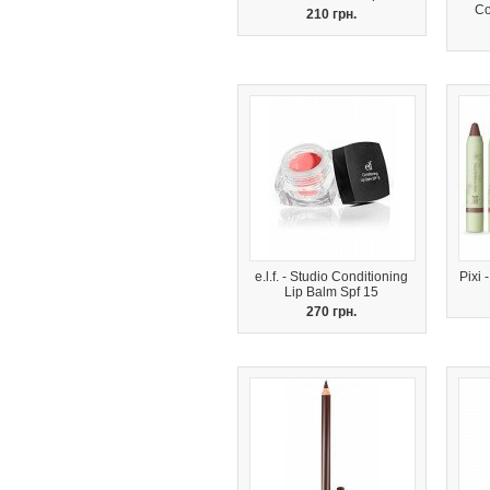
Co
210 грн.
e.l.f. - Studio Conditioning
Pixi 
Lip Balm Spf 15
270 грн.