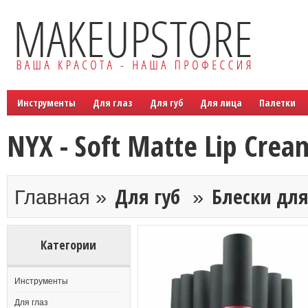
Инструменты
Для глаз
Для губ
Для лица
Палетки
NYX - Soft Matte Lip Crea
Для губ
Блески для
Главная »
»
Категории
Инструменты
Для глаз