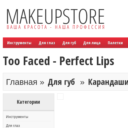
Инструменты
Для глаз
Для губ
Для лица
Палетки
Too Faced - Perfect Lips
Для губ
Карандаш
Главная »
»
Категории
Инструменты
Для глаз