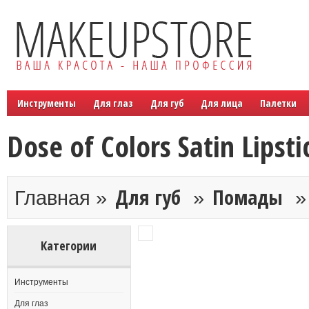
Инструменты
Для глаз
Для губ
Для лица
Палетки
Dose of Colors Satin Lipsti
Для губ
Помады
Главная »
»
Категории
Инструменты
Для глаз