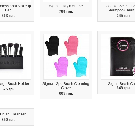
rofessional Makeup
Sigma - Dry'n Shape
Coastal Scents B
Bag
Shampoo Clean
788 грн.
263 грн.
245 грн.
 Large Brush Holder
Sigma - Spa Brush Cleaning
Sigma Brush Ca
Glove
648 грн.
525 грн.
665 грн.
Brush Cleanser
350 грн.