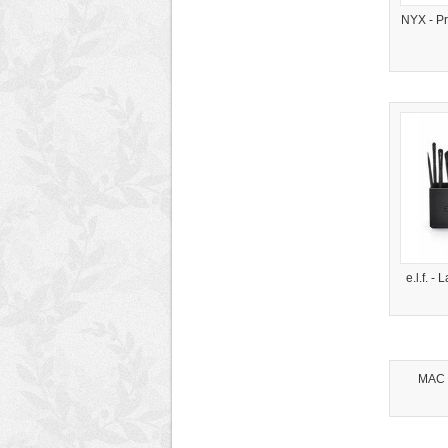
NYX - P
e.l.f. -
MAC 