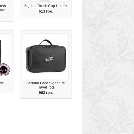
rush
Sigma - Brush Cup Holder
ser
613 грн.
se
Sedona Lace Signature
Travel Tote
963 грн.