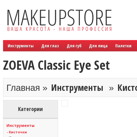
Инструменты
Для глаз
Для губ
Для лица
Палетки
ZOEVA Classic Eye Set
Инструменты
Кист
Главная »
»
Категории
Инструменты
- Кисточки