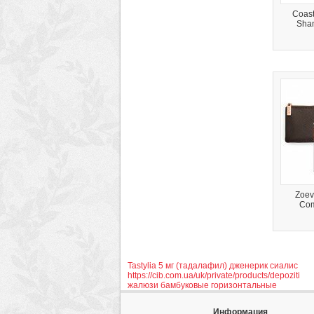
Coast
Sha
Zoev
Com
Tastylia 5 мг (тадалафил) дженерик сиалис
https://cib.com.ua/uk/private/products/depoziti
жалюзи бамбуковые горизонтальные
Информация