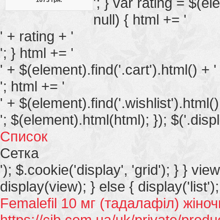
'; } var rating = $(ele
null) { html += '
' + rating + '
'; } html += '
' + $(element).find('.cart').html() + '
'; html += '
' + $(element).find('.wishlist').html()
'; $(element).html(html); }); $('.displ
Список
Сетка
'); $.cookie('display', 'grid'); } } vie
display(view); } else { display('list');
Femalefil 10 мг (тадалафіл) жіноч
https://cib.com.ua/uk/private/produ