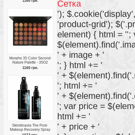
1160 грн.
Сетка
'); $.cookie('display', 
'product-grid'); $('.
element) { html = '';
$(element).find('.imag
' + image + '
Morphe 35 Color Second
'; } html += '
Nature Palette - 35O2
1160 грн.
' + $(element).find('
'; html += '
' + $(element).find('.
'; var price = $(elemen
html += '
' + price + '
Skindinavia The Post-
Makeup Recovery Spray
1073 грн.