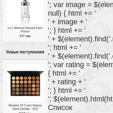
'; var image = $(elem
null) { html += '
' + image + '
'; } html += '
e.l.f. Mineral Infused Face
Primer
377 грн.
' + $(element).find('
'; html += '
Новые поступления
' + $(element).find('.
'; var rating = $(eleme
{ html += '
' + rating + '
'; } html += '
'; $(element).html(htm
Список
Morphe 35 Color Nature
Glow Palette - 35O