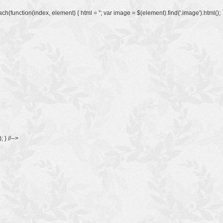
iv').each(function(index, element) { html = ''; var image = $(element).find('.image').html();
; } //-->