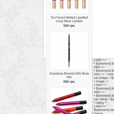
Too Faced Melted Liquified
Long Wear Lipstick
580 грн.
'; } html += '
' + $(element).fin
'; html += '
' + $(element).fin
Anastasia Beverly Hills Brow
'; html += ''; html
Wiz
'; var image = $(
' + image + '
696 грн.
'; } html += '
' + $(element).fi
'; html += '
' + $(element).fi
'; var rating = $(
' + rating + '
'; } html += '
'; $(element).html
Список