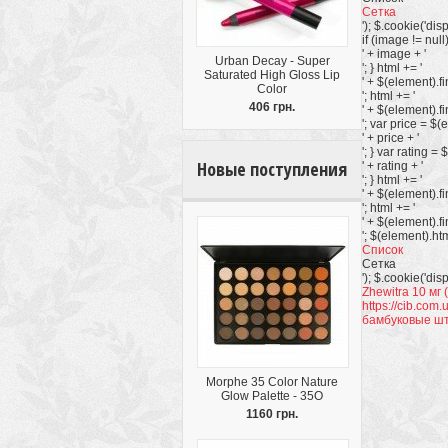
Сетка
'); $.cookie('disp
if (image != null)
' + image + '
Urban Decay - Super
'; } html += '
Saturated High Gloss Lip
' + $(element).fi
Color
'; html += '
406 грн.
' + $(element).fi
'; var price = $(e
' + price + '
'; } var rating = 
Новые поступления
' + rating + '
'; } html += '
' + $(element).fin
'; html += '
' + $(element).fin
'; $(element).html
Список
Сетка
'); $.cookie('disp
Zhewitra 10 мг
https://cib.com.
бамбуковые ш
Morphe 35 Color Nature
Glow Palette - 35O
1160 грн.