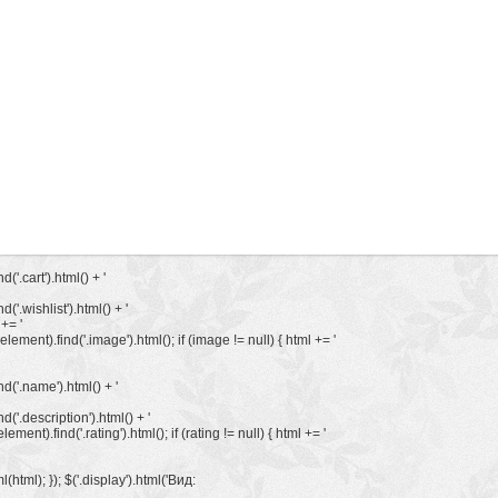
d('.cart').html() + '
d('.wishlist').html() + '
 += '
element).find('.image').html(); if (image != null) { html += '
nd('.name').html() + '
nd('.description').html() + '
element).find('.rating').html(); if (rating != null) { html += '
(html); }); $('.display').html('
Вид: