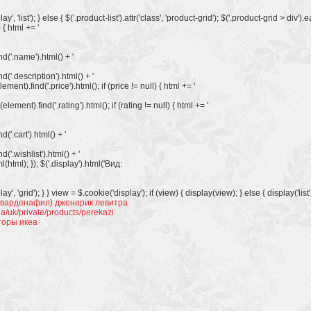
lay', 'list'); } else { $('.product-list').attr('class', 'product-grid'); $('.product-grid > d
 { html += '
nd('.name').html() + '
nd('.description').html() + '
lement).find('.price').html(); if (price != null) { html += '
$(element).find('.rating').html(); if (rating != null) { html += '
d('.cart').html() + '
d('.wishlist').html() + '
(html); }); $('.display').html('
Вид:
lay', 'grid'); } } view = $.cookie('display'); if (view) { display(view); } else { display('list')
 (варденафил) дженерик левитра
ua/uk/private/products/perekazi
торы икеа