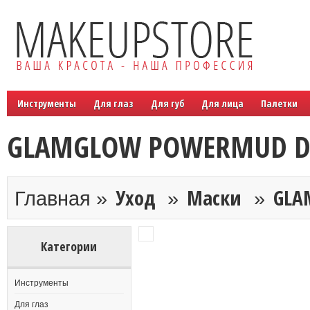
Инструменты
Для глаз
Для губ
Для лица
Палетки
GLAMGLOW POWERMUD Dua
Уход
Маски
GLA
Главная »
»
»
Категории
Инструменты
Для глаз