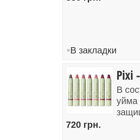
В закладки
Pixi 
В сос
уйма 
защищ
720 грн.