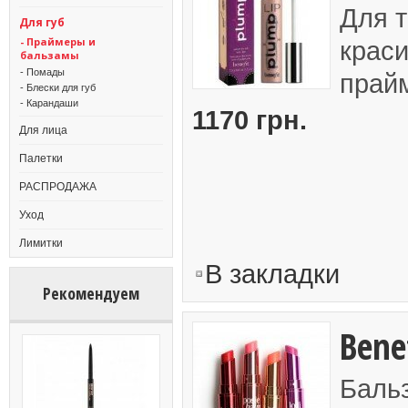
Для т
Для губ
- Праймеры и
краси
бальзамы
- Помады
прайм
- Блески для губ
- Карандаши
1170 грн.
Для лица
Палетки
РАСПРОДАЖА
Уход
Лимитки
В закладки
Рекомендуем
Bene
Баль