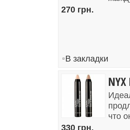
270 грн.
В закладки
NYX 
Идеал
продл
что о
330 грн.