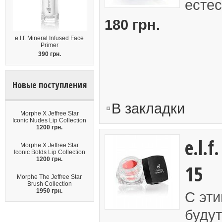
естес
180 грн.
e.l.f. Mineral Infused Face
Primer
390 грн.
Новые поступления
В закладки
Morphe X Jeffree Star
Iconic Nudes Lip Collection
1200 грн.
e.l.f
Morphe X Jeffree Star
Iconic Bolds Lip Collection
1200 грн.
15
Morphe The Jeffree Star
Brush Collection
1950 грн.
С эти
будут