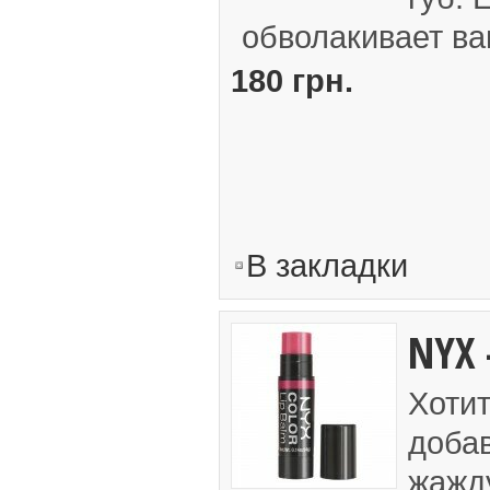
обволакивает ва
180 грн.
В закладки
NYX 
Хотит
добав
жажду