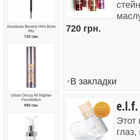
стей
маслу
720 грн.
Anastasia Beverly Hills Brow
Wiz
720 грн.
В закладки
Urban Decay All Nighter
Foundation
e.l.f
990 грн.
Этот 
глаз,