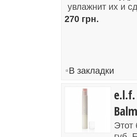
увлажнит их и сд
270 грн.
В закладки
e.l.f
Bal
Этот 
губ.