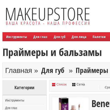
Инструменты
Для глаз
Для губ
Для лица
Палетки
Праймеры и бальзамы
Для губ
Праймеры 
Главная »
»
Список
Сетка
Категории
Сра
Bene
Инструменты
Для глаз