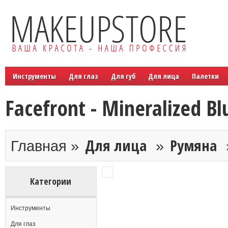
Инструменты
Для глаз
Для губ
Для лица
Палетки
Facefront - Mineralized Bl
Для лица
Румяна
Главная »
»
Категории
Инструменты
Для глаз