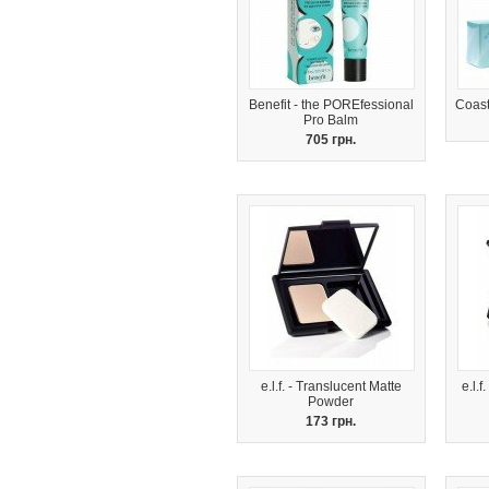
Benefit - the POREfessional
Coast
Pro Balm
705 грн.
e.l.f. - Translucent Matte
e.l.
Powder
173 грн.