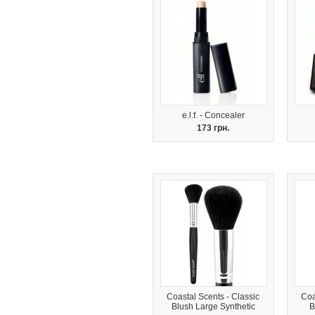
e.l.f. - Concealer
173 грн.
Coastal Scents - Classic
Coa
Blush Large Synthetic
B