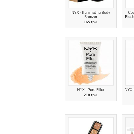
NYX - Illuminating Body
Coa
Bronzer
Blush
165 грн.
NYX - Pore Filler
NYX -
218 грн.