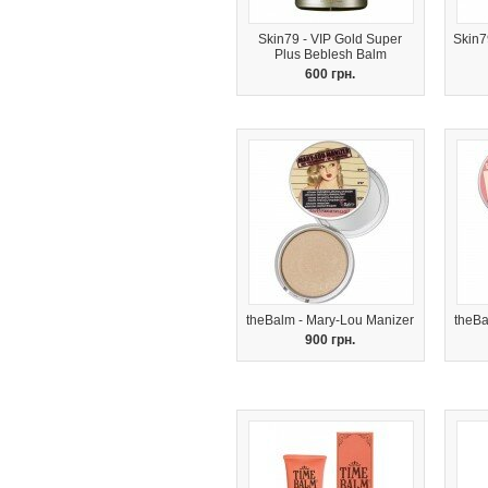
Skin79 - VIP Gold Super
Skin7
Plus Beblesh Balm
600 грн.
theBalm - Mary-Lou Manizer
theBa
900 грн.