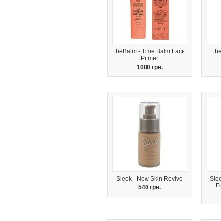
theBalm - Time Balm Face
th
Primer
1080 грн.
Sleek - New Skin Revive
Sle
Fo
540 грн.