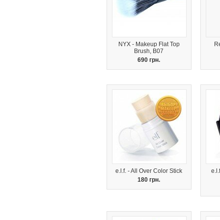
NYX - Makeup Flat Top
R
Brush, B07
690 грн.
e.l.f. - All Over Color Stick
e.l
180 грн.