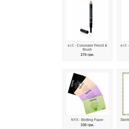
e.l.f. - Concealer Pencil &
e.l.f
Brush
270 грн.
NYX - Blotting Paper
Skinf
330 грн.