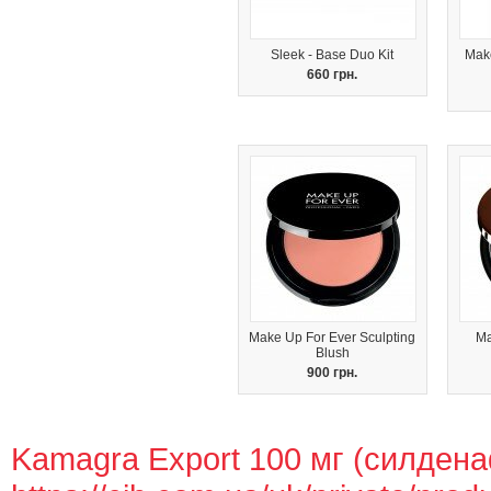
Sleek - Base Duo Kit
Make
660 грн.
Make Up For Ever Sculpting
Ma
Blush
900 грн.
Kamagra Export 100 мг (силдена