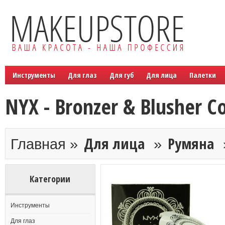
Инструменты
Для глаз
Для губ
Для лица
Палетки
NYX - Bronzer & Blusher 
Для лица
Румяна
Главная »
»
Категории
Инструменты
Для глаз