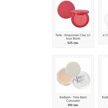
Tarte - Amazonian Clay 12-
e.l.
hour Blush
525 грн.
theBalm - Time Balm
theB
Concealer
300 грн.