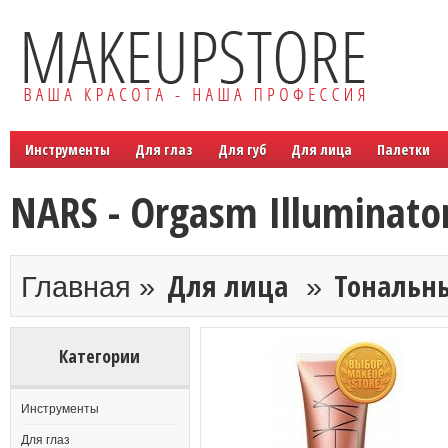
Инструменты
Для глаз
Для губ
Для лица
Палетки
NARS - Orgasm Illuminato
Для лица
Тональн
Главная »
»
Категории
Инструменты
Для глаз