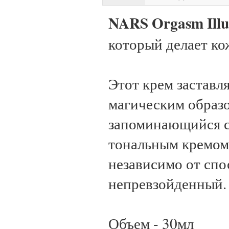
NARS Orgasm Illu
который делает ко
Этот крем заставл
магическим образ
запоминающийся с
тональным кремом 
независимо от спо
непревзойденный.
Объем - 30мл