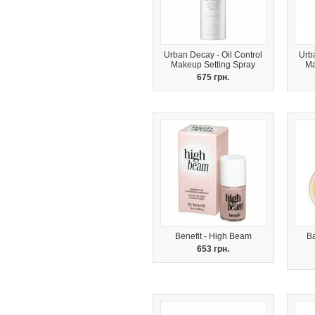
Urban Decay - Oil Control
Urba
Makeup Setting Spray
Ma
675 грн.
Benefit - High Beam
Ba
653 грн.