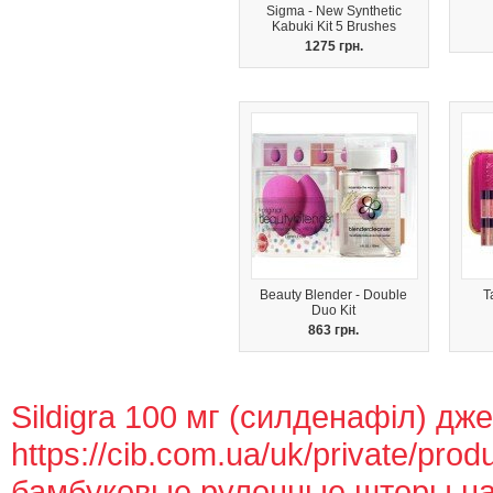
Sigma - New Synthetic
Kabuki Kit 5 Brushes
1275 грн.
Beauty Blender - Double
T
Duo Kit
863 грн.
Sildigra 100 мг (силденафіл) дж
https://cib.com.ua/uk/private/produ
бамбуковые рулонные шторы на