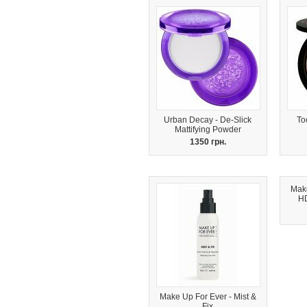
Urban Decay - De-Slick
To
Mattifying Powder
1350 грн.
Mak
H
Make Up For Ever - Mist &
Fix