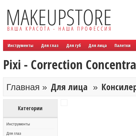
Инструменты
Для глаз
Для губ
Для лица
Палетки
Pixi - Correction Concentr
Для лица
Консилер
Главная »
»
Категории
Инструменты
Для глаз