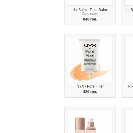
theBalm - Time Balm
theB
Concealer
840 грн.
NYX - Pore Filler
Pix
420 грн.