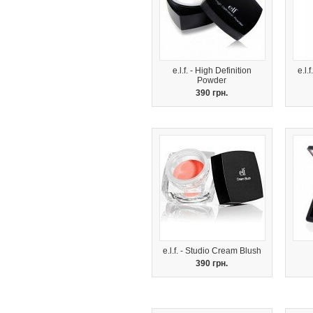
e.l.f. - High Definition
e.l.
Powder
390 грн.
e.l.f. - Studio Cream Blush
390 грн.