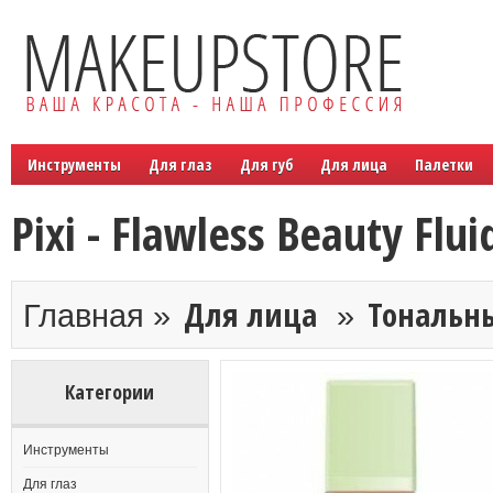
Инструменты
Для глаз
Для губ
Для лица
Палетки
Pixi - Flawless Beauty Flui
Для лица
Тональн
Главная »
»
Категории
Инструменты
Для глаз