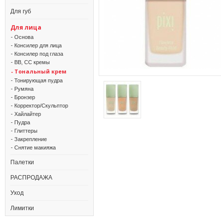
Для губ
Для лица
- Основа
- Консилер для лица
- Консилер под глаза
- BB, CC кремы
- Тональный крем
- Тонирующая пудра
- Румяна
- Бронзер
- Корректор/Скульптор
- Хайлайтер
- Пудра
- Глиттеры
- Закрепление
- Снятие макияжа
Палетки
РАСПРОДАЖА
Уход
Лимитки