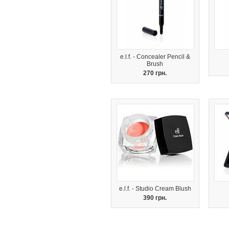
e.l.f. - Concealer Pencil &
Brush
270 грн.
e.l.f. - Studio Cream Blush
390 грн.