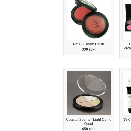
NYX - Cream Blush
C
Prof
330 грн.
Coastal Scents - Light Camo
NYX -
Quad
450 грн.