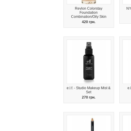
Revlon Colorstay
NY
Foundation
Combination/Oily Skin
420 грн.
e.l.f. - Studio Makeup Mist &
e.
Set
270 грн.