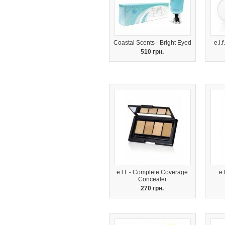
Coastal Scents - Bright Eyed
e.l.
510 грн.
e.l.f. - Complete Coverage
e.
Concealer
270 грн.