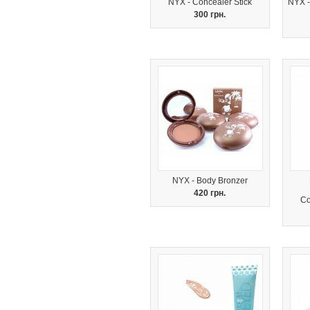
NYX - Concealer Stick
NYX -
300 грн.
NYX - Body Bronzer
420 грн.
Co