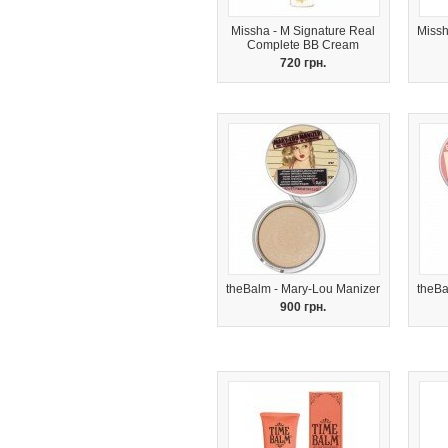
Missha - M Signature Real
Missh
Complete BB Cream
720 грн.
theBalm - Mary-Lou Manizer
theBa
900 грн.