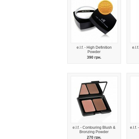
e.l.f. - High Definition
e.l.
Powder
390 грн.
e.l.f. - Contouring Blush &
e.l.f
Bronzing Powder
270 грн.