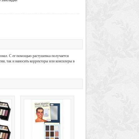
ионал. С ее помощью растушевка получается
ени, так и наносить корректоры или консилеры в