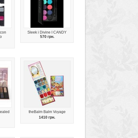
Icon
Sleek i Divine I CANDY
o
570 грн.
vealed
theBalm Balm Voyage
1410 грн.