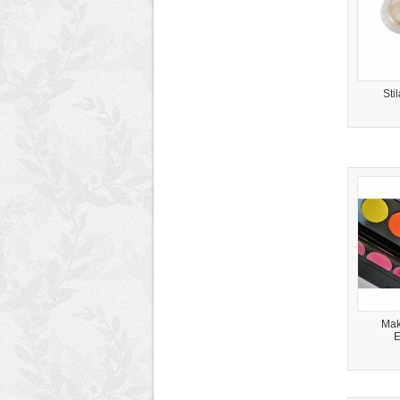
Sti
Mak
E