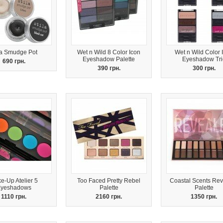
la Smudge Pot
Wet n Wild 8 Color Icon
Wet n Wild Color 
Eyeshadow Palette
Eyeshadow Tri
690 грн.
390 грн.
300 грн.
e-Up Atelier 5
Too Faced Pretty Rebel
Coastal Scents Re
yeshadows
Palette
Palette
1110 грн.
2160 грн.
1350 грн.