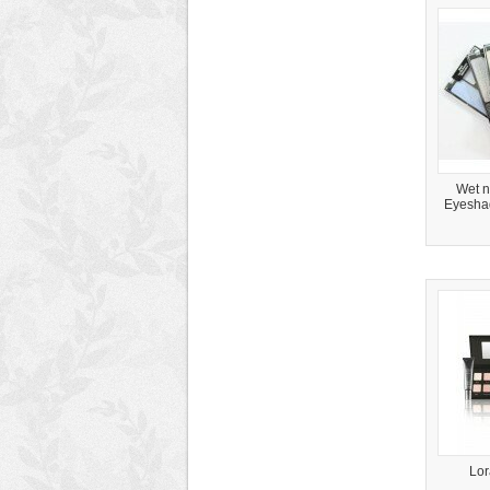
Wet n
Eyesha
Lor