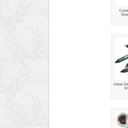
Coast
Sha
Urban De
Sh