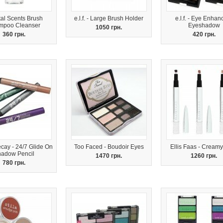
al Scents Brush
e.l.f. - Large Brush Holder
e.l.f. - Eye Enhan
mpoo Cleanser
Eyeshadow
1050 грн.
360 грн.
420 грн.
cay - 24/7 Glide On
Too Faced - Boudoir Eyes
Ellis Faas - Cream
adow Pencil
1470 грн.
1260 грн.
780 грн.