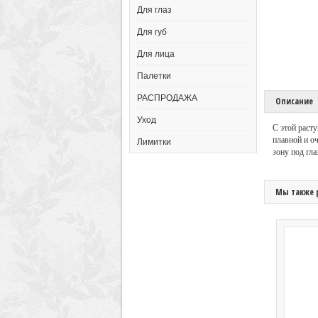
Для глаз
Для губ
Для лица
Палетки
РАСПРОДАЖА
Описание
Уход
С этой раст
плавной и оч
Лимитки
зону под гла
Мы также 