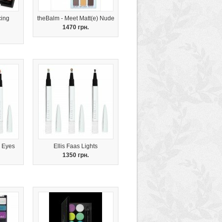
cing
theBalm - Meet Matt(e) Nude
1470 грн.
y Eyes
Ellis Faas Lights
1350 грн.