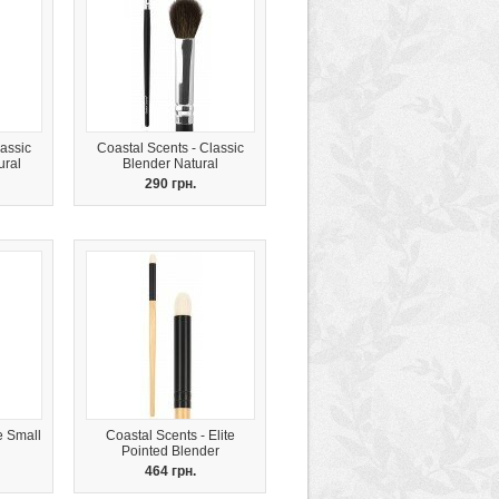
assic
Coastal Scents - Classic
ural
Blender Natural
290 грн.
e Small
Coastal Scents - Elite
Pointed Blender
464 грн.