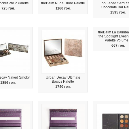
cket Pro 2 Palette
theBalm Nude Dude Palette
Too Faced Semi S
Chocolate Bar Pal
725 грн.
1160 грн.
1595 грн.
theBalm La Balmba
the Spotlight Eyes
Palette Volume
667 грн.
ecay Naked Smoky
Urban Decay Ultimate
Basics Palette
1856 грн.
1740 грн.