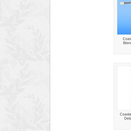
Coast
Blend
Coastal
Deta