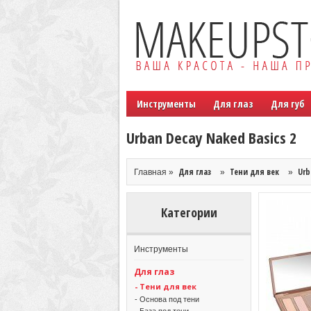
Инструменты
Для глаз
Для губ
Urban Decay Naked Basics 2
Для глаз
Тени для век
Urb
Главная »
»
»
Категории
Инструменты
Для глаз
- Тени для век
- Основа под тени
- База под тени