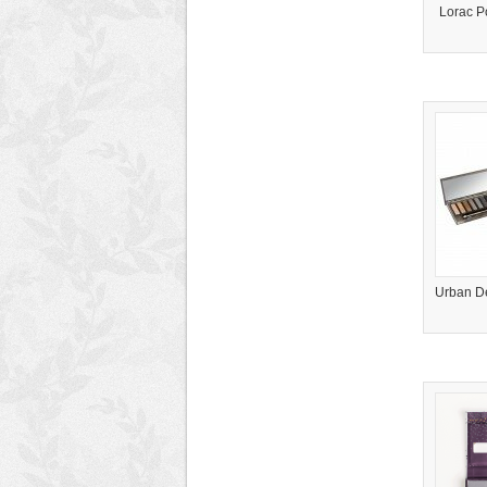
Lorac Po
Urban D