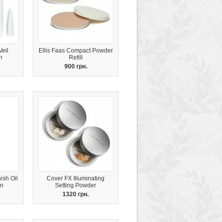
Veil
Ellis Faas Compact Powder
n
Refill
900 грн.
ish Oil
Cover FX Illuminating
on
Setting Powder
1320 грн.