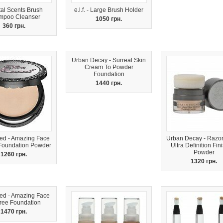
al Scents Brush
e.l.f. - Large Brush Holder
mpoo Cleanser
1050 грн.
360 грн.
Urban Decay - Surreal Skin
Cream To Powder
Foundation
1440 грн.
ed - Amazing Face
Urban Decay - Razo
Foundation Powder
Ultra Definition Fin
Powder
1260 грн.
1320 грн.
ed - Amazing Face
Free Foundation
1470 грн.