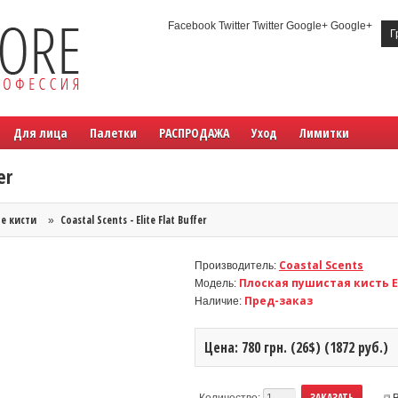
Facebook Twitter Twitter Google+ Google+
Г
Для лица
Палетки
РАСПРОДАЖА
Уход
Лимитки
er
е кисти
Coastal Scents - Elite Flat Buffer
»
Coastal Scents
Производитель:
Плоская пушистая кисть Eli
Модель:
Пред-заказ
Наличие:
Цена: 780 грн. (26$) (1872 руб.)
Количество: