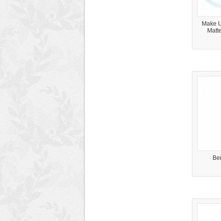
Make U
Matt
Ben