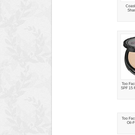
Coast
Sha
Too Fac
SPF 15 
Too Fac
Oil-