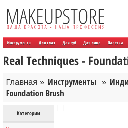
Инструменты
Для глаз
Для губ
Для лица
Палетки
Real Techniques - Foundat
Инструменты
Инди
Главная »
»
Foundation Brush
Категории