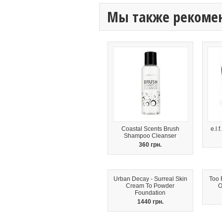
Мы также рекоме
Coastal Scents Brush
e.l.
Shampoo Cleanser
360 грн.
Urban Decay - Surreal Skin
Too 
Cream To Powder
O
Foundation
1440 грн.